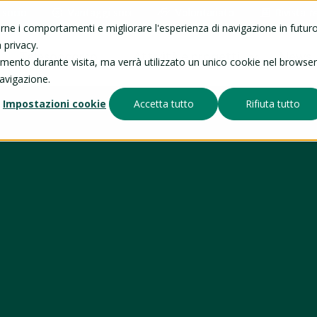
 socio
Vantaggi soci
Volontariato
Rivista
t
arne i comportamenti e migliorare l'esperienza di navigazione in futuro
 privacy.
Telesoccorso
Attività e progetti
News
tamento durante visita, ma verrà utilizzato un unico cookie nel browser
navigazione.
Impostazioni cookie
Accetta tutto
Rifiuta tutto