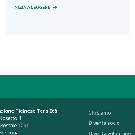
INIZIA A LEGGERE
azione Ticinese Tera Età
Chi siamo
Nosetto 4
Diventa socio
a Postale 1041
llinzona
Diventa volontario