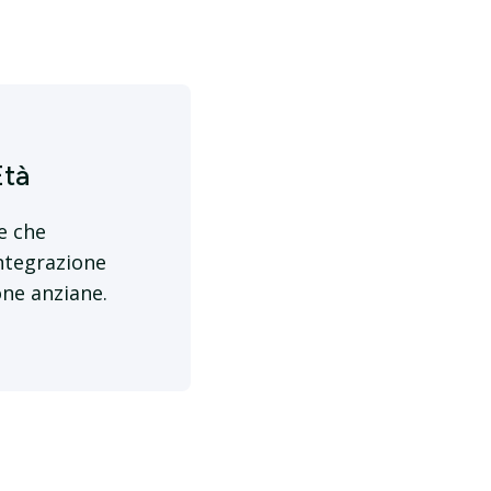
Età
e che
integrazione
one anziane.