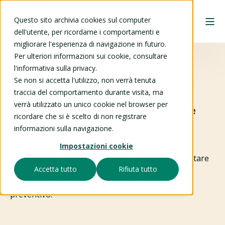
Questo sito archivia cookies sul computer
dell'utente, per ricordarne i comportamenti e
migliorare l'esperienza di navigazione in futuro.
Per ulteriori informazioni sui cookie, consultare
l'informativa sulla privacy.
Sezione Mendrisiotto
Se non si accetta l'utilizzo, non verrà tenuta
traccia del comportamento durante visita, ma
verrà utilizzato un unico cookie nel browser per
Sei gruppi, quattro centri diurni, due
ricordare che si è scelto di non registrare
gruppi corali.
informazioni sulla navigazione.
Un luogo d’incontro dove ogni persona può
Impostazioni cookie
socializzare, sperimentare, condividere e contrastare
Accetta tutto
Rifiuta tutto
la solitudine. Le persone hanno la possibilità di
partecipare ad attività di tipo ricreativo, sociale e
preventivo.