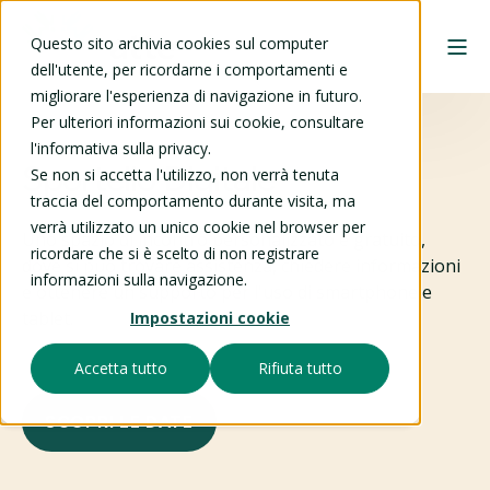
Questo sito archivia cookies sul computer
dell'utente, per ricordarne i comportamenti e
migliorare l'esperienza di navigazione in futuro.
Per ulteriori informazioni sui cookie, consultare
l'informativa sulla privacy.
Sportello Digitale
Se non si accetta l'utilizzo, non verrà tenuta
traccia del comportamento durante visita, ma
verrà utilizzato un unico cookie nel browser per
Uno spazio di incontro personalizzato e gratuito,
ricordare che si è scelto di non registrare
dove si può trovare assistenza, chiedere informazioni
informazioni sulla navigazione.
e ottenere un supporto per l'uso di smartphone e
tablet.
Impostazioni cookie
Accetta tutto
Rifiuta tutto
SCOPRI LE DATE