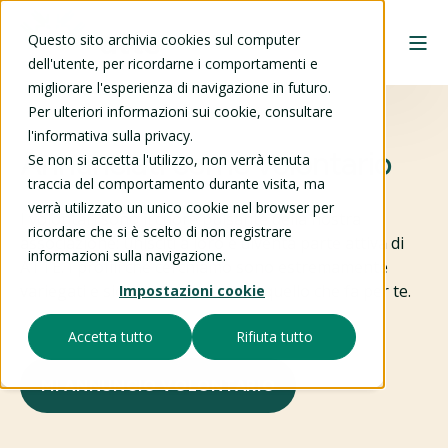
Questo sito archivia cookies sul computer
dell'utente, per ricordarne i comportamenti e
migliorare l'esperienza di navigazione in futuro.
Per ulteriori informazioni sui cookie, consultare
l'informativa sulla privacy.
Annunciati come volontario
Se non si accetta l'utilizzo, non verrà tenuta
traccia del comportamento durante visita, ma
verrà utilizzato un unico cookie nel browser per
I volontari sono il cuore pulsante della nostra
ricordare che si è scelto di non registrare
associazione: unisciti a loro e diventa parte attiva di
informazioni sulla navigazione.
ATTE. I profili che cerchiamo sono estremamente
variegati e sicuramente troverai quello che fa per te.
Impostazioni cookie
Accetta tutto
Rifiuta tutto
MI ANNUNCIO VOLONTARIO