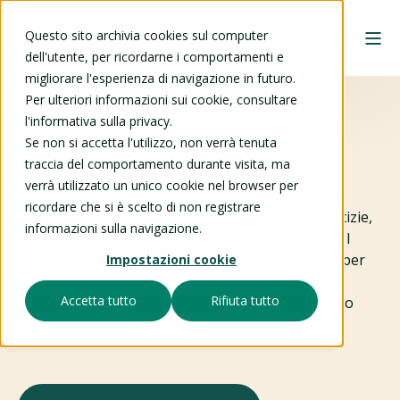
Questo sito archivia cookies sul computer
dell'utente, per ricordarne i comportamenti e
migliorare l'esperienza di navigazione in futuro.
Per ulteriori informazioni sui cookie, consultare
l'informativa sulla privacy.
Centri diurni e gruppi
Se non si accetta l'utilizzo, non verrà tenuta
traccia del comportamento durante visita, ma
verrà utilizzato un unico cookie nel browser per
I gruppi e i centri diurni sono il punto di incontro
ricordare che si è scelto di non registrare
giornaliero per sviluppare nuove relazioni e amicizie,
informazioni sulla navigazione.
e occupare il tempo libero con attività stimolanti. I
Centri Diurni (CD) sono lo strumento essenziale per
Impostazioni cookie
attuare concretamente uno degli scopi primari
Accetta tutto
Rifiuta tutto
dell’ATTE: combattere il disimpegno e l’isolamento
dell’anziano.