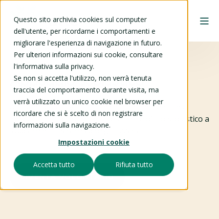
Questo sito archivia cookies sul computer
dell'utente, per ricordarne i comportamenti e
migliorare l'esperienza di navigazione in futuro.
Per ulteriori informazioni sui cookie, consultare
l'informativa sulla privacy.
Appoggio scolastico
Se non si accetta l'utilizzo, non verrà tenuta
traccia del comportamento durante visita, ma
verrà utilizzato un unico cookie nel browser per
Aiutiamo gli allievi del primo biennio della Scuola
ricordare che si è scelto di non registrare
media che incontrano difficoltà nel profitto scolastico a
informazioni sulla navigazione.
studiare e imparare ad organizzarsi.
Impostazioni cookie
Accetta tutto
Rifiuta tutto
DIVENTA VOLONTARIO