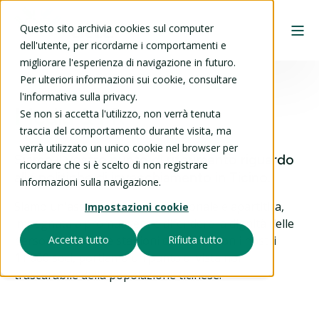
Questo sito archivia cookies sul computer
dell'utente, per ricordarne i comportamenti e
migliorare l'esperienza di navigazione in futuro.
Per ulteriori informazioni sui cookie, consultare
l'informativa sulla privacy.
Media & PR
Se non si accetta l'utilizzo, non verrà tenuta
traccia del comportamento durante visita, ma
verrà utilizzato un unico cookie nel browser per
Siamo il vostro punto di riferimento riguardo
ricordare che si è scelto di non registrare
alle politiche di invecchiamento in Ticino.
informazioni sulla navigazione.
Siamo un'associazione aconfessionale e apartitica,
Impostazioni cookie
impegnata a promuovere e difendere la dignità delle
persone in tutte le stagioni della vita. Con i nostri
Accetta tutto
Rifiuta tutto
11'000 soci, portiamo un punto di vista non
trascurabile della popolazione ticinese.