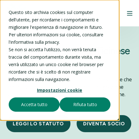
Questo sito archivia cookies sul computer
dell'utente, per ricordarne i comportamenti e
migliorare l'esperienza di navigazione in futuro.
Per ulteriori informazioni sui cookie, consultare
l'informativa sulla privacy.
ATTE – Associazione Ticinese
Se non si accetta l'utilizzo, non verrà tenuta
traccia del comportamento durante visita, ma
Terza Età
verrà utilizzato un unico cookie nel browser per
ricordare che si è scelto di non registrare
Siamo un'associazione apartitica e aconfessionale che
informazioni sulla navigazione.
promuove iniziative volte a facilitare l’integrazione
Impostazioni cookie
sociale e intergenerazionale delle persone anziane.
Accetta tutto
Rifiuta tutto
LEGGI LO STATUTO
DIVENTA SOCIO