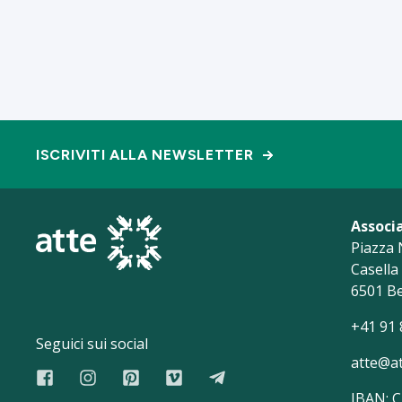
ISCRIVITI ALLA NEWSLETTER
Associ
Piazza 
Casell
6501 Be
+41 91 
Seguici sui social
atte@at
IBAN: 