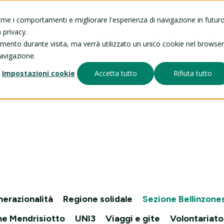
 socio
Vantaggi soci
Volontariato
Rivista
t
arne i comportamenti e migliorare l'esperienza di navigazione in futuro
 privacy.
Telesoccorso
Attività e progetti
News
tamento durante visita, ma verrà utilizzato un unico cookie nel browser
navigazione.
Impostazioni cookie
Accetta tutto
Rifiuta tutto
nerazionalità
Regione solidale
Sezione Bellinzone
ne Mendrisiotto
UNI3
Viaggi e gite
Volontariato