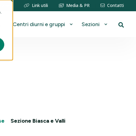
erzaetà
Link utili
Media & PR
Contatti
.
Centri diurni e gruppi
Sezioni
se
Sezione Biasca e Valli