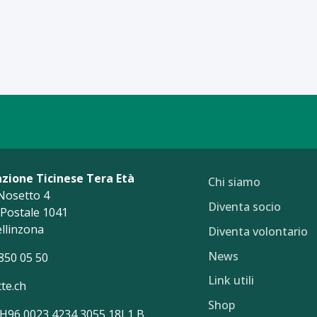
azione Ticinese Tera Età
Chi siamo
Nosetto 4
Diventa socio
a Postale 1041
llinzona
Diventa volontario
News
850 05 50
Link utili
te.ch
Shop
CH96 0023 4234 3055 18L1 B