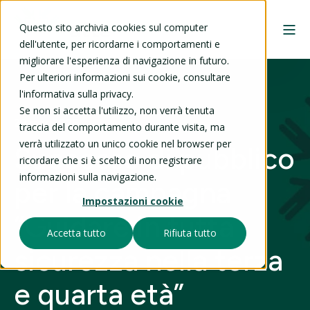
Questo sito archivia cookies sul computer
dell'utente, per ricordarne i comportamenti e
migliorare l'esperienza di navigazione in futuro.
Per ulteriori informazioni sui cookie, consultare
l'informativa sulla privacy.
Se non si accetta l'utilizzo, non verrà tenuta
28 mar 2025
traccia del comportamento durante visita, ma
verrà utilizzato un unico cookie nel browser per
Successo di pubblico
ricordare che si è scelto di non registrare
informazioni sulla navigazione.
per la campagna
Impostazioni cookie
“Guidare in tutta
Accetta tutto
Rifiuta tutto
sicurezza nella terza
e quarta età”