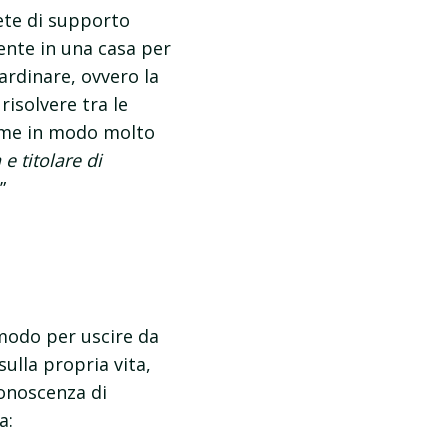
ete di supporto
ente in una casa per
ardinare, ovvero la
isolvere tra le
sume in modo molto
 titolare di
.”
modo per uscire da
ulla propria vita,
onoscenza di
a: