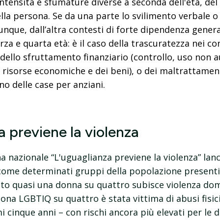
tensità e sfumature diverse a seconda dell'età, del 
ella persona.
Se da una parte lo svilimento verbale o 
nque, dall’altra contesti di forte dipendenza genera
rza e quarta età: è il caso della trascuratezza nei co
 dello sfruttamento finanziario (controllo, uso non 
 risorse economiche e dei beni), o dei maltrattame
no delle case per anziani.
a previene la violenza
a nazionale “L'uguaglianza previene la violenza” lan
 come determinati gruppi della popolazione presenti
ato quasi una donna su quattro subisce violenza dom
sona LGBTIQ su quattro è stata vittima di abusi fisic
mi cinque anni – con rischi ancora più elevati per le 