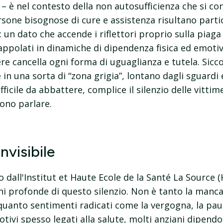
e – è nel contesto della non autosufficienza che si 
ersone bisognose di cure e assistenza risultano parti
: un dato che accende i riflettori proprio sulla piaga 
appolati in dinamiche di dipendenza fisica ed emotiv
re cancella ogni forma di uguaglianza e tutela. Sic
 in una sorta di “zona grigia”, lontano dagli sguardi
fficile da abbattere, complice il silenzio delle vittim
iono parlare.
nvisibile
dall'Institut et Haute Ecole de la Santé La Source 
ni profonde di questo silenzio. Non è tanto la mancan
quanto sentimenti radicati come la vergogna, la paur
ivi spesso legati alla salute, molti anziani dipendon