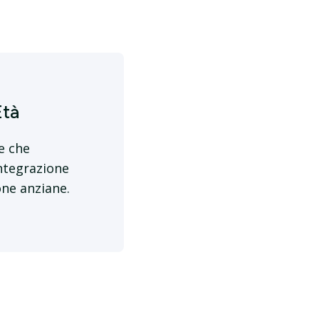
Età
e che
integrazione
one anziane.