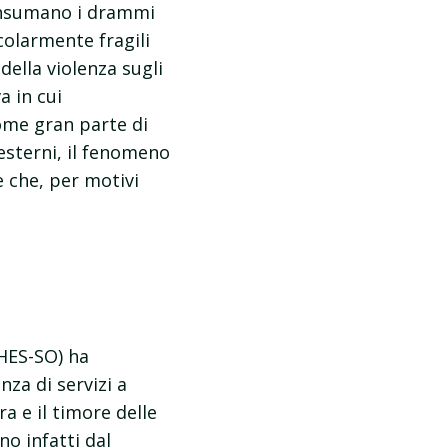
consumano i drammi
colarmente fragili
della violenza sugli
a in cui
come gran parte di
 esterni, il fenomeno
e che, per motivi
(HES-SO) ha
za di servizi a
a e il timore delle
o infatti dal