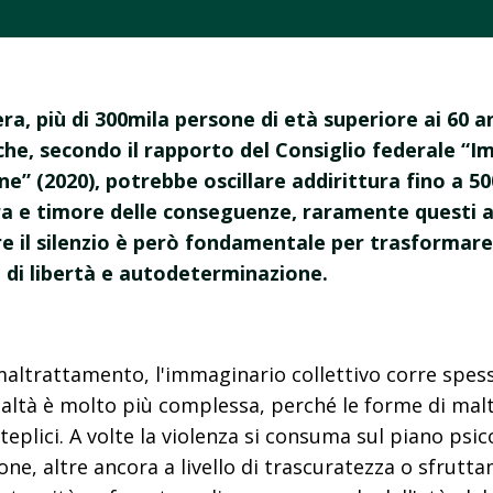
era, più di 300mila persone di età superiore ai 60 a
 che, secondo il rapporto del Consiglio federale “I
ne” (2020), potrebbe oscillare addirittura fino a 50
a e timore delle conseguenze, raramente questi 
e il silenzio è però fondamentale per trasformare
a di libertà e autodeterminazione.
altrattamento, l'immaginario collettivo corre spess
 realtà è molto più complessa, perché le forme di ma
plici. A volte la violenza si consuma sul piano psico
ione, altre ancora a livello di trascuratezza o sfru