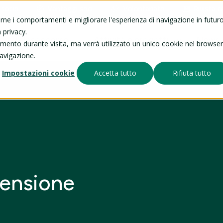
 socio
Vantaggi soci
Volontariato
Rivista
t
arne i comportamenti e migliorare l'esperienza di navigazione in futuro
 privacy.
Telesoccorso
Attività e progetti
News
tamento durante visita, ma verrà utilizzato un unico cookie nel browser
navigazione.
Impostazioni cookie
Accetta tutto
Rifiuta tutto
pensione