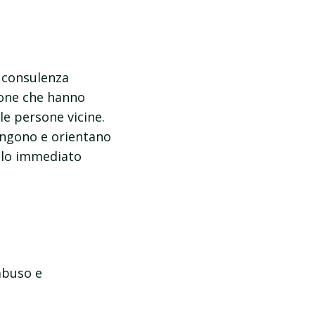
e consulenza
rsone che hanno
lle persone vicine.
engono e orientano
colo immediato
 abuso e