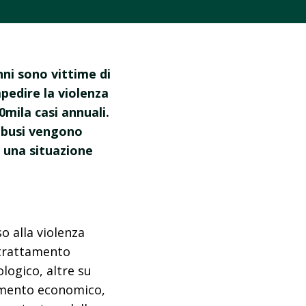
nni sono vittime di
mpedire la violenza
0mila casi annuali.
abusi vengono
 una situazione
o alla violenza
ltrattamento
logico, altre su
ttamento economico,