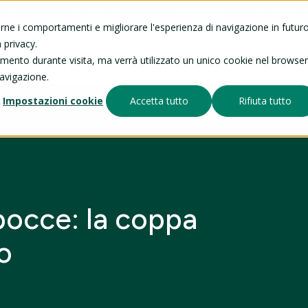
 socio
Vantaggi soci
Volontariato
Rivista
t
arne i comportamenti e migliorare l'esperienza di navigazione in futuro
 privacy.
Telesoccorso
Attività e progetti
News
tamento durante visita, ma verrà utilizzato un unico cookie nel browser
navigazione.
Impostazioni cookie
Accetta tutto
Rifiuta tutto
bocce: la coppa
o