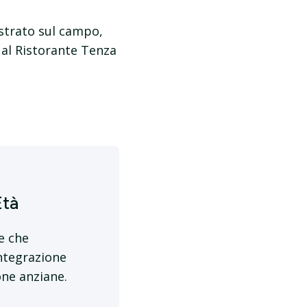
ostrato sul campo,
 al Ristorante Tenza
Età
e che
integrazione
one anziane.