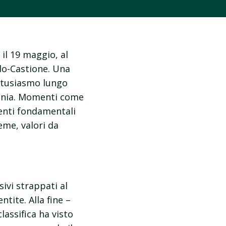
il 19 maggio, al
do-Castione. Una
entusiasmo lungo
agnia. Momenti come
enti fondamentali
ieme, valori da
ivi strappati al
ntite. Alla fine –
assifica ha visto