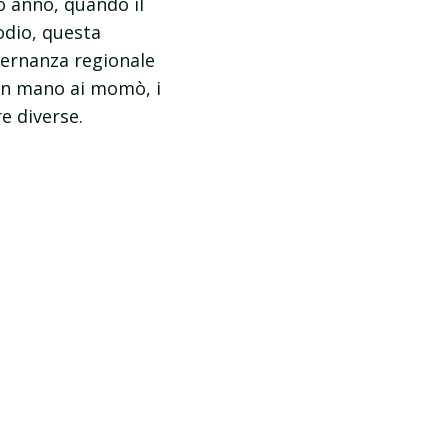
o anno, quando il
odio, questa
ternanza regionale
 in mano ai momò, i
e diverse.