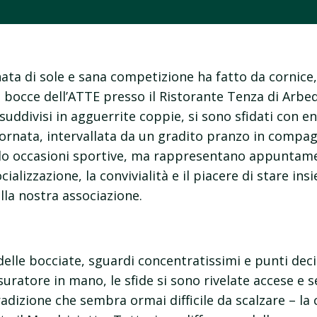
ta di sole e sana competizione ha fatto da cornice, 
 bocce dell’ATTE presso il Ristorante Tenza di Arbe
 suddivisi in agguerrite coppie, si sono sfidati con 
 giornata, intervallata da un gradito pranzo in comp
lo occasioni sportive, ma rappresentano appuntam
cializzazione, la convivialità e il piacere di stare ins
lla nostra associazione.
delle bocciate, sguardi concentratissimi e punti decis
uratore in mano, le sfide si sono rivelate accese e se
izione che sembra ormai difficile da scalzare – la cl