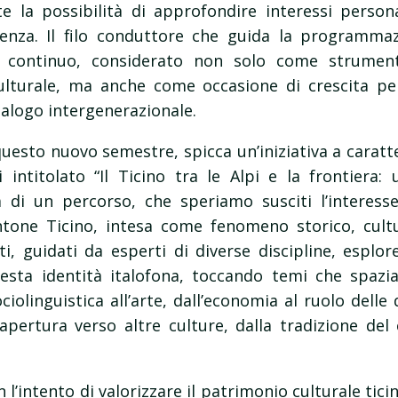
e la possibilità di approfondire interessi person
cenza. Il filo conduttore che guida la programma
o continuo, considerato non solo come strumento
ulturale, ma anche come occasione di crescita per
ialogo intergenerazionale.
uesto nuovo semestre, spicca un’iniziativa a caratte
i intitolato “Il Ticino tra le Alpi e la frontiera: 
ta di un percorso, che speriamo susciti l’interess
Cantone Ticino, intesa come fenomeno storico, cultur
, guidati da esperti di diverse discipline, esplor
esta identità italofona, toccando temi che spazia
ociolinguistica all’arte, dall’economia al ruolo dell
l’apertura verso altre culture, dalla tradizione de
n l’intento di valorizzare il patrimonio culturale tic