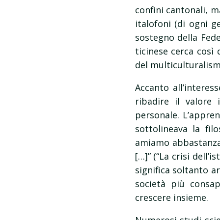
confini cantonali, m
italofoni (di ogni g
sostegno della Feder
ticinese cerca così 
del multiculturalism
Accanto all’intere
ribadire il valor
personale. L’appre
sottolineava la fi
amiamo abbastanza i
[…]” (“La crisi dell’
significa soltanto a
società più consap
crescere insieme.