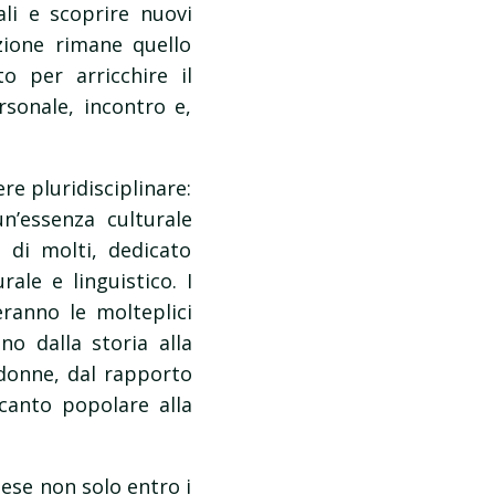
ali e scoprire nuovi
zione rimane quello
 per arricchire il
sonale, incontro e,
re pluridisciplinare:
un’essenza culturale
e di molti, dedicato
ale e linguistico. I
eranno le molteplici
no dalla storia alla
e donne, dal rapporto
l canto popolare alla
inese non solo entro i