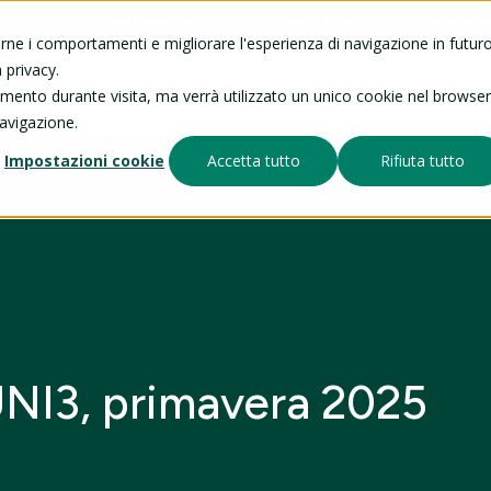
 socio
Vantaggi soci
Volontariato
Rivista
t
arne i comportamenti e migliorare l'esperienza di navigazione in futuro
 privacy.
Telesoccorso
Attività e progetti
News
tamento durante visita, ma verrà utilizzato un unico cookie nel browser
navigazione.
Impostazioni cookie
Accetta tutto
Rifiuta tutto
 UNI3, primavera 2025