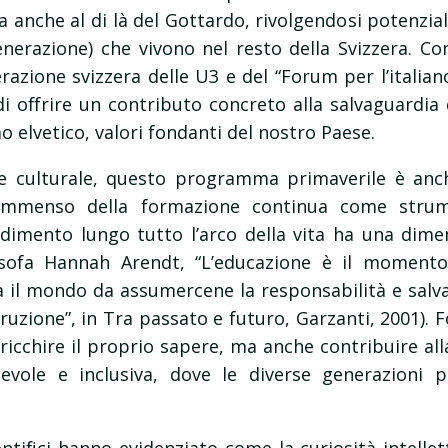
a anche al di là del Gottardo, rivolgendosi potenzi
enerazione) che vivono nel resto della Svizzera. Co
azione svizzera delle U3 e del “Forum per l’italiano
di offrire un contributo concreto alla salvaguardia
o elvetico, valori fondanti del nostro Paese.
sse culturale, questo programma primaverile è anc
e immenso della formazione continua come stru
ndimento lungo tutto l’arco della vita ha una dim
losofa Hannah Arendt, “L’educazione è il moment
l mondo da assumercene la responsabilità e salvar
istruzione”, in Tra passato e futuro, Garzanti, 2001). 
rricchire il proprio sapere, ma anche contribuire al
evole e inclusiva, dove le diverse generazioni 