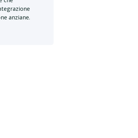
e che
integrazione
one anziane.