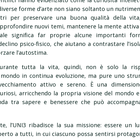
tifici hanno evidenziato come la curiosità intellett
e diverse forme d’arte non siano soltanto un nutrime
stri per preservare una buona qualità della vit
. Approfondire nuovi temi, mantenere la mente attiva
rale significa far proprie alcune importanti fo
declino psico-fisico, che aiutano a contrastare l’is
rzare l’autostima.
rante tutta la vita, quindi, non è solo la ris
 mondo in continua evoluzione, ma pure uno stru
ecchiamento attivo e sereno. È una dimensio
uriosi, arricchendo la propria visione del mondo 
nda tra sapere e benessere che può accompagnarc
e, l’UNI3 ribadisce la sua missione: essere un lu
perto a tutti, in cui ciascuno possa sentirsi protag