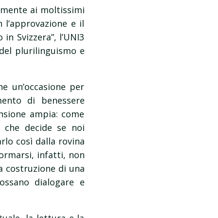
almente ai moltissimi
n l’approvazione e il
 in Svizzera”, l’UNI3
 del plurilinguismo e
he un’occasione per
mento di benessere
ensione ampia: come
o che decide se noi
lo così dalla rovina
Formarsi, infatti, non
la costruzione di una
possano dialogare e